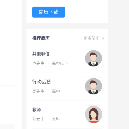
简历下载
推荐简历
更多简历
其他职位
卢先生
·
高中以下
行政/后勤
梁先生
·
高中
教师
刘女士
·
本科