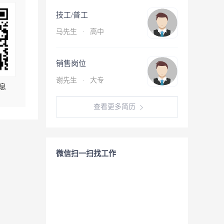
技工/普工
马先生
·
高中
销售岗位
谢先生
·
大专
息
查看更多简历
微信扫一扫找工作